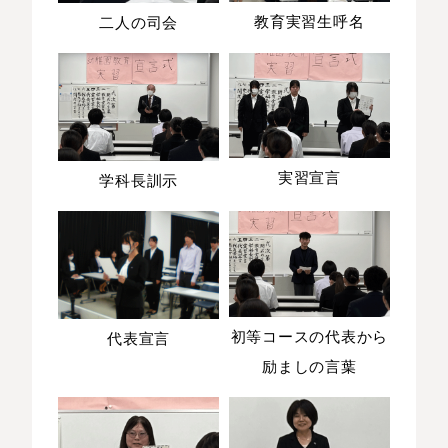
教育実習生呼名
二人の司会
実習宣言
学科長訓示
初等コースの代表から
代表宣言
励ましの言葉