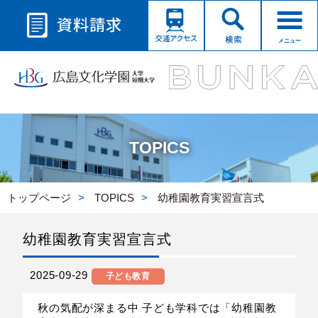
メニュー
TOPICS
トップページ
TOPICS
幼稚園教育実習宣言式
幼稚園教育実習宣言式
2025-09-29
子ども教育
秋の気配が深まる中 子ども学科では「幼稚園教